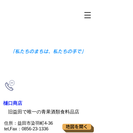
​ますだ地域づくり協議会
​〒698-0005
島根県益田市本町３番１５号（益田公
民館内）
「私たちのまちは、私たちの手で」
0856-23-5752
（益田公民館）
樋口商店
旧益田で唯一の青果酒類食料品店
住所：益田市染羽町4-36
地図を開く
tel,Fax：0856-23-1336