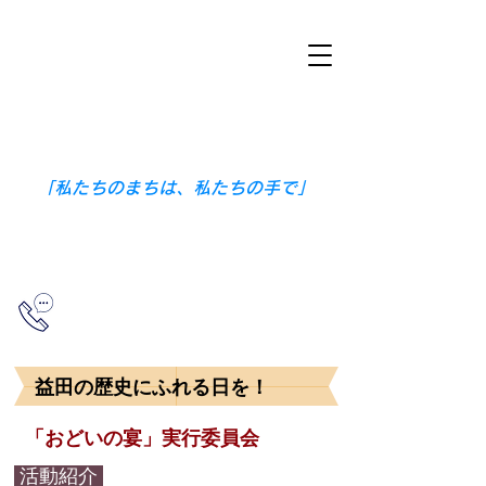
​ますだ地域づくり協議会
​〒698-0005
島根県益田市本町３番１５号（益田公
民館内）
「私たちのまちは、私たちの手で」
0856-23-5752
（益田公民館）
益田の歴史にふれる日を！
「おどいの宴」実行委員会
活動紹介