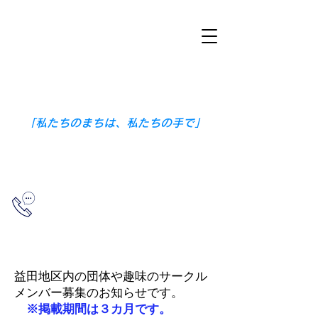
​ますだ地域づくり協議会
​〒698-0005
島根県益田市本町３番１５号（益田公
民館内）
「私たちのまちは、私たちの手で」
0856-23-5752
（益田公民館）
​仲間を探す
益田地区内の団体や趣味のサークル
メンバー募集のお知らせです。
※掲載期間は３カ月です。