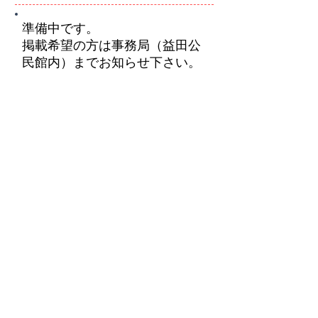
準備中です。
掲載希望の方は事務局（益田公
民館内）までお知らせ下さい。
​ホーム
ますだ地域づくり協議会
​活動団体の紹介
新着情報
目的から探す
企画情報
便利リンク
Facebook
Copyright © ますだ地域づくり協議会 All
Rights Reserved.