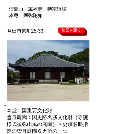
清瀧山 萬福寺 時宗道場
本尊 阿弥陀如
地図を開く
益田市東町25-33
本堂：国重要文化財
雪舟庭園：国史跡名勝文化財（寺院
様式須弥山風の庭園）国史跡名勝指
定の雪舟庭園６カ所の一つ