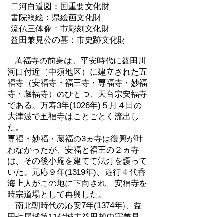
二河白道図：国重要文化財
書院襖絵：県絵画文化財
流仏三体像：市彫刻文化財
益田兼見公の墓：市史跡文化財
萬福寺の前身は、平安時代に益田川
河口付近（中須地区）に建立された五
福寺（安福寺・福王寺・専福寺・妙福
寺・蔵福寺）のひとつ、天台宗安福寺
である。万寿3年(1026年)５月４日の
大津波で五福寺はことごとく流出し
た。
専福・妙福・蔵福の3ヵ寺は復興が叶
わなかったが、安福と福王の２ヵ寺
は、その後小庵を建てて法灯を護って
いた。元応９年(1319年)、遊行４代呑
海上人がこの地に下向され、安福寺を
時宗道場として再興した。
南北朝時代の応安7年(1374年)、益
田七尾城第11代城主益田越中守兼見