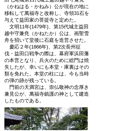
（かねはる・かねみ）公が現在の地に
移転して萬福寺と改称し、寺領31石を
与えて益田家の菩提寺と定めた。
文明11年(1479年)、第15代城主益田
越中守兼尭（かねたか）公は、画聖雪
舟を招いて堂後に石庭を造営させた。
慶応２年(1866年)、第2次長州征
伐・益田口戦争の際は、幕府軍浜田藩
の本営となり、兵火のために総門は焼
失したが、幸いにも本堂・庫裏はその
類を免れた。本堂の柱には、今も当時
の弾の跡が残っている。
門前の天満宮は、崇仏敬神の念厚き
兼見公が、萬福寺鎮護の神として建造
したものである。