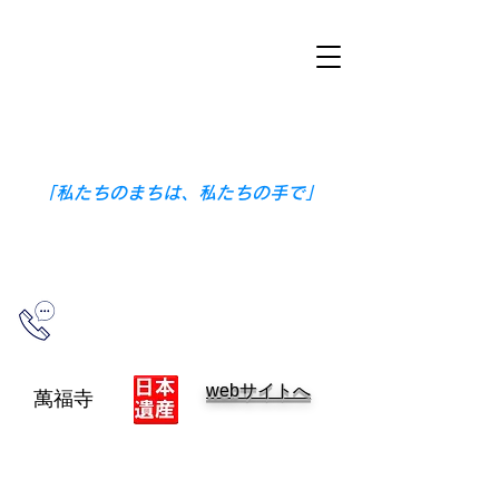
​ますだ地域づくり協議会
​〒698-0005
島根県益田市本町３番１５号（益田公
民館内）
「私たちのまちは、私たちの手で」
0856-23-5752
（益田公民館）
webサイトへ
萬福寺
雪舟庭園のある寺
第２次長州戦争時、浜田藩本営となっ
た寺