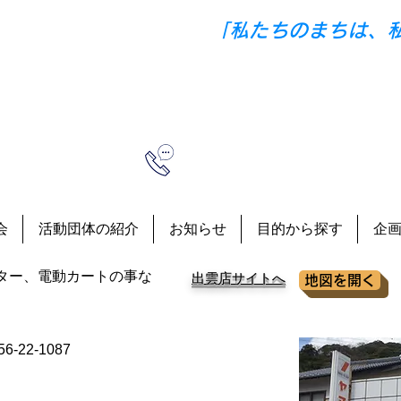
づくり協議会
「私たちのまちは、
0856-23-5752（益田公民館）
（益田公民館内）
会
活動団体の紹介
お知らせ
目的から探す
企
ーター、電動カートの事な
出雲店サイトへ
地図を開く
-22-1087