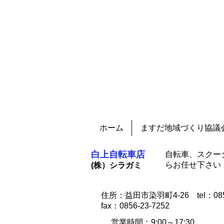
​ますだ地域
​〒698-0005
島根県益田市本町３番１５号
ホーム
ますだ地域づくり協議
白上自転車店
​自転車、スク
らお任せ下さい
​(株）シラガミ
住所：益田市染羽町4-26 tel：0856
​fax：0856-23-7252
営業時間：9:00～17:30